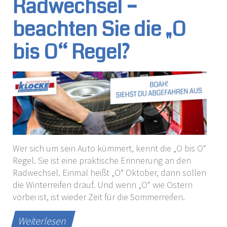
Radwechsel –
beachten Sie die „O
bis O“ Regel?
Wer sich um sein Auto kümmert, kennt die „O bis O“
Regel. Sie ist eine praktische Erinnerung an den
Radwechsel. Einmal heißt „O“ Oktober, dann sollen
die Winterreifen drauf. Und wenn „O“ wie Ostern
vorbei ist, ist wieder Zeit für die Sommerreifen.
Weiterlesen