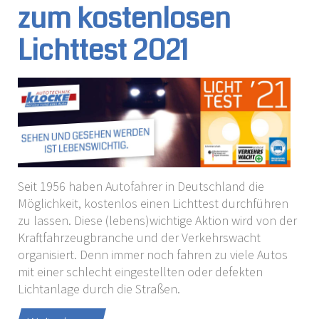
zum kostenlosen
Lichttest 2021
Seit 1956 haben Autofahrer in Deutschland die
Möglichkeit, kostenlos einen Lichttest durchführen
zu lassen. Diese (lebens)wichtige Aktion wird von der
Kraftfahrzeugbranche und der Verkehrswacht
organisiert. Denn immer noch fahren zu viele Autos
mit einer schlecht eingestellten oder defekten
Lichtanlage durch die Straßen.