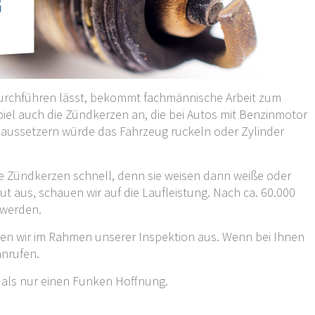
durchführen lässt, bekommt fachmännische Arbeit zum
piel auch die Zündkerzen an, die bei Autos mit Benzinmotor
ndaussetzern würde das Fahrzeug ruckeln oder Zylinder
te Zündkerzen schnell, denn sie weisen dann weiße oder
t aus, schauen wir auf die Laufleistung. Nach ca. 60.000
 werden.
en wir im Rahmen unserer Inspektion aus. Wenn bei Ihnen
anrufen.
 als nur einen Funken Hoffnung.