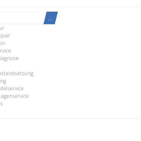
...
ur
pair
ion
rvice
Diagnose
U
nstandsetzung
ung
ilservice
agenservice
es