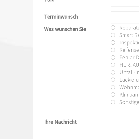
Terminwunsch
Reparat
Was wünschen Sie
Smart Re
Inspekt
Reifense
Fehler-
HU & A
Unfall-I
Lackier
Wohnmob
Klimaanl
Sonstig
Ihre Nachricht