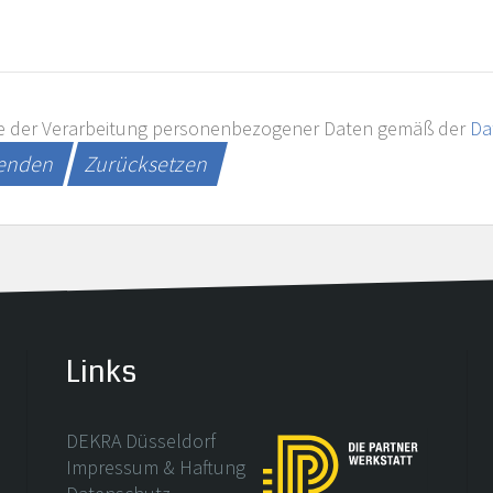
e der Verarbeitung personenbezogener Daten gemäß der
Da
senden
Zurücksetzen
Links
DEKRA Düsseldorf
Impressum & Haftung