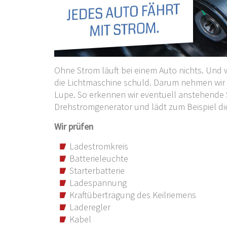
Ohne Strom läuft bei einem Auto nichts. Und w
die Lichtmaschine schuld. Darum nehmen wir d
Lupe. So erkennen wir eventuell anstehende 
Drehstromgenerator und lädt zum Beispiel die
Wir prüfen
Ladestromkreis
Batterieleuchte
Starterbatterie
Ladespannung
Kraftübertragung des Keilriemens
Laderegler
Kabel