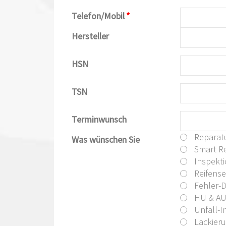
Telefon/Mobil
*
Hersteller
HSN
TSN
Terminwunsch
Reparat
Was wünschen Sie
Smart Re
Inspekt
Reifense
Fehler-
HU & A
Unfall-I
Lackier