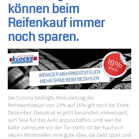
können beim
Reifenkauf immer
noch sparen.
Die Corona bedingte Reduzierung der
Mehrwertsteuer von 19% auf 16% gilt noch bis Ende
Dezember. Darum ist es jetzt besonders interessant,
sich Teile für das Auto anzuschaffen. Und weil die
kalte Jahreszeit vor der Tür steht, ist der Kauf von
neuen Winterreifen eine gute Idee, die Geld spart und