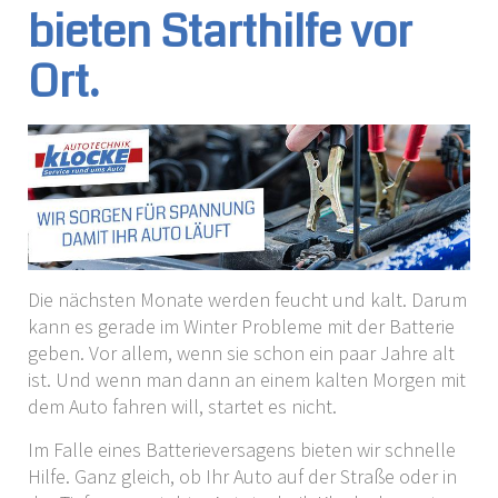
bieten Starthilfe vor
Ort.
Die nächsten Monate werden feucht und kalt. Darum
kann es gerade im Winter Probleme mit der Batterie
geben. Vor allem, wenn sie schon ein paar Jahre alt
ist. Und wenn man dann an einem kalten Morgen mit
dem Auto fahren will, startet es nicht.
Im Falle eines Batterieversagens bieten wir schnelle
Hilfe. Ganz gleich, ob Ihr Auto auf der Straße oder in