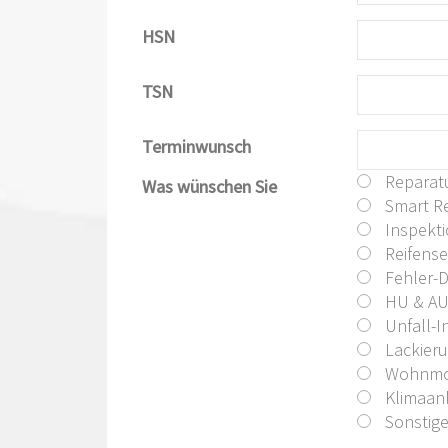
HSN
TSN
Terminwunsch
Reparat
Was wünschen Sie
Smart Re
Inspekt
Reifense
Fehler-
HU & A
Unfall-I
Lackier
Wohnmob
Klimaanl
Sonstig