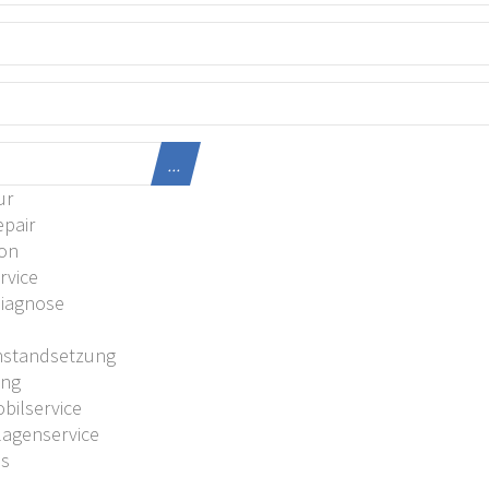
...
ur
pair
ion
rvice
Diagnose
U
nstandsetzung
ung
ilservice
agenservice
es