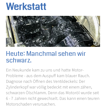
Werkstatt
Heute: Manchmal sehen wir
schwarz.
Ein Neukunde kam zu uns und hatte Motor-
Probleme - aus dem Auspuff kam blauer Rauch.
Diagnose nach Öffnen des Ventildeckels: Der
Zylinderkopf war völlig bedeckt mit einem zähen,
schwarzen Ölschlamm. Denn das Motoröl wurde seit
6 - 7 Jahren nicht gewechselt. Das kann einen teuren
Motorschaden verursachen.