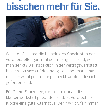
bisschen mehr für Sie.
Wussten Sie, dass die Inspektions-Checklisten der
Autohersteller gar nicht so umfangreich sind, wie
man denkt? Die Inspektion in der Vertragswerkstatt
beschränkt sich auf das Nötigste - aber manchmal
müssen wichtige Punkte gecheckt werden, die nicht
gefordert sind.
Für ältere Fahrzeuge, die nicht mehr an die
Markenwerkstatt gebunden sind, ist Autotechnik
Klocke eine gute Alternative. Denn wir prüfen immer