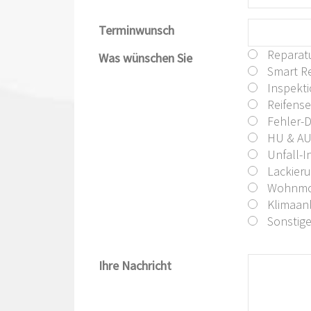
Terminwunsch
Reparat
Was wünschen Sie
Smart Re
Inspekt
Reifense
Fehler-
HU & A
Unfall-I
Lackier
Wohnmob
Klimaanl
Sonstig
Ihre Nachricht