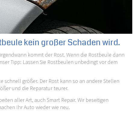
tbeule kein großer Schaden wird.
 irgendwann kommt der Rost. Wenn die Rostbeule dann
. Unser Tipp: Lassen Sie Rostbeulen unbedingt vor dem
te schnell größer. Der Rost kann so an andere Stellen
ößer und die Reparatur teurer.
iten aller Art, auch Smart Repair. Wir beseitigen
achen Ihr Auto wieder wie neu.