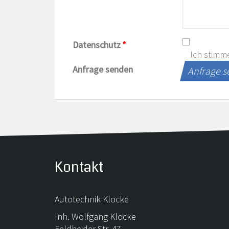
Datenschutz
*
Ich stimm
Anfrage senden
Anfrage 
Kontakt
Autotechnik Klocke
Inh. Wolfgang Klocke
Feldheider Str. 47