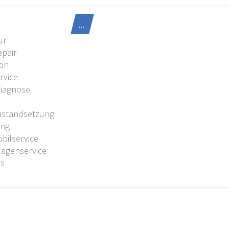
...
ur
pair
ion
rvice
Diagnose
U
nstandsetzung
ung
ilservice
agenservice
es