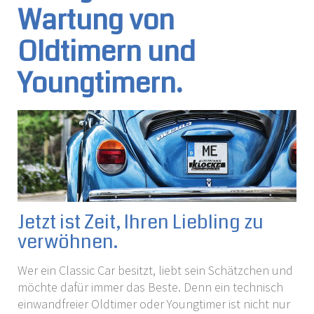
Wartung von
Oldtimern und
Youngtimern.
Jetzt ist Zeit, Ihren Liebling zu
verwöhnen.
Wer ein Classic Car besitzt, liebt sein Schätzchen und
möchte dafür immer das Beste. Denn ein technisch
einwandfreier Oldtimer oder Youngtimer ist nicht nur