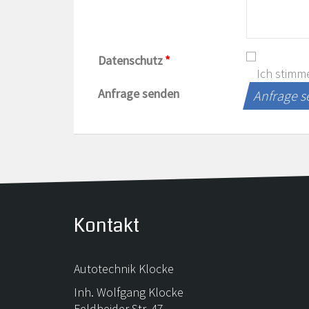
Datenschutz
*
Ich stimm
Anfrage senden
Anfrage 
Kontakt
Autotechnik Klocke
Inh. Wolfgang Klocke
Feldheider Str. 47