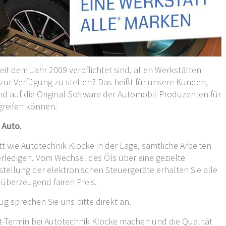
it dem Jahr 2009 verpflichtet sind, allen Werkstätten
ur Verfügung zu stellen? Das heißt für unsere Kunden,
nd auf die Original-Software der Automobil-Produzenten für
greifen können.
m Auto.
att wie Autotechnik Klocke in der Lage, sämtliche Arbeiten
erledigen. Vom Wechsel des Öls über eine gezielte
stellung der elektronischen Steuergeräte erhalten Sie alle
 überzeugend fairen Preis.
ug sprechen Sie uns bitte direkt an.
t-Termin bei Autotechnik Klocke machen und die Qualität