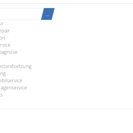
...
ur
pair
ion
rvice
Diagnose
U
nstandsetzung
ung
ilservice
agenservice
es