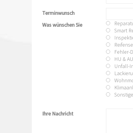
Terminwunsch
Reparat
Was wünschen Sie
Smart Re
Inspekt
Reifense
Fehler-
HU & A
Unfall-I
Lackier
Wohnmob
Klimaanl
Sonstig
Ihre Nachricht