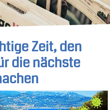
chtige Zeit, den
r die nächste
 machen