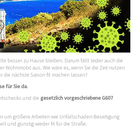
te besser zu Hause bleiben. Darum fällt leider auch die
r Wohnmobil aus. Wie wäre es, wenn Sie die Zeit nutzen
die nächste Saison fit machen lassen?
e für Sie da.
eitschecks und die
gesetzlich vorgeschriebene G607
er um größere Arbeiten wie Unfallschaden-Beseitigung
ll und günstig wieder fit für die Straße.