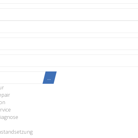
...
ur
pair
ion
rvice
Diagnose
U
nstandsetzung