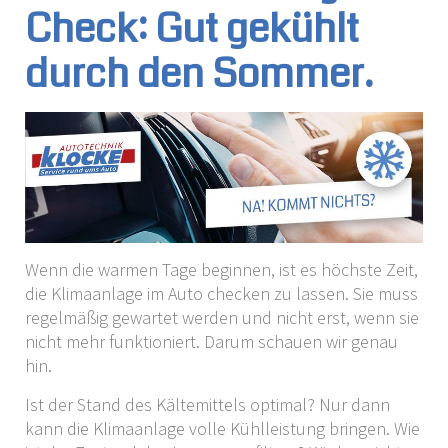
Check: Gut gekühlt
durch den Sommer.
Wenn die warmen Tage beginnen, ist es höchste Zeit,
die Klimaanlage im Auto checken zu lassen. Sie muss
regelmäßig gewartet werden und nicht erst, wenn sie
nicht mehr funktioniert. Darum schauen wir genau
hin.
Ist der Stand des Kältemittels optimal? Nur dann
kann die Klimaanlage volle Kühlleistung bringen. Wie