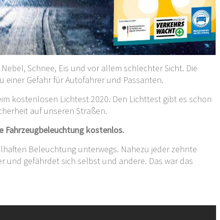
bel, Schnee, Eis und vor allem schlechter Sicht. Die
 einer Gefahr für Autofahrer und Passanten.
m kostenlosen Lichtest 2020. Den Lichttest gibt es schon
Sicherheit auf unseren Straßen.
re Fahrzeugbeleuchtung kostenlos.
ngelhaften Beleuchtung unterwegs. Nahezu jeder zehnte
r und gefährdet sich selbst und andere. Das war das