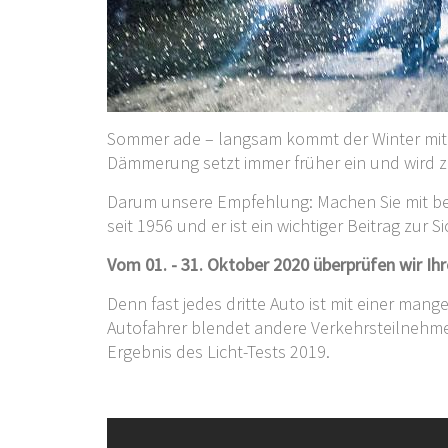
Sommer ade – langsam kommt der Winter mit Ne
Dämmerung setzt immer früher ein und wird zu
Darum unsere Empfehlung: Machen Sie mit bei
seit 1956 und er ist ein wichtiger Beitrag zur 
Vom 01. - 31. Oktober 2020 überprüfen wir Ih
Denn fast jedes dritte Auto ist mit einer ma
Autofahrer blendet andere Verkehrsteilnehme
Ergebnis des Licht-Tests 2019.